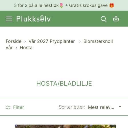
Hopp
3 for 2 på alle høstløk🌷 + Gratis krokus gave 🎁
til
innhold
Forside
›
Vår 2027 Prydplanter
›
Blomsterknoll
vår
›
Hosta
HOSTA/BLADLILJE
Sorter etter:
Filter
Mest relevant