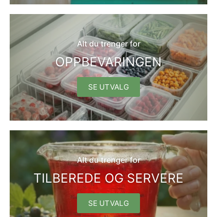
Alt du trenger for
OPPBEVARINGEN
SE UTVALG
Alt du trenger for
TILBEREDE OG SERVERE
SE UTVALG