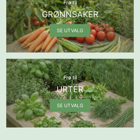
Frø til
GRØNNSAKER
SE UTVALG
Frø til
URTER
SE UTVALG