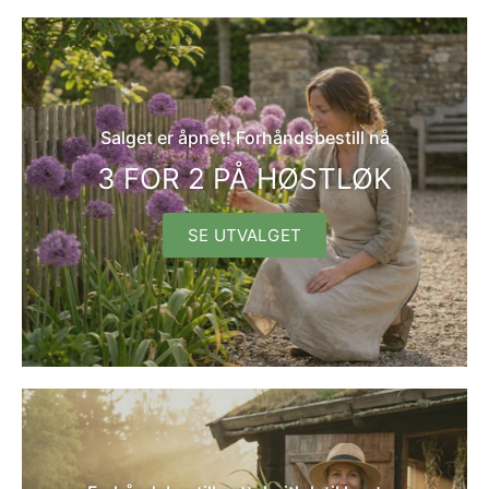
Salget er åpnet! Forhåndsbestill nå
3 FOR 2 PÅ HØSTLØK
SE UTVALGET