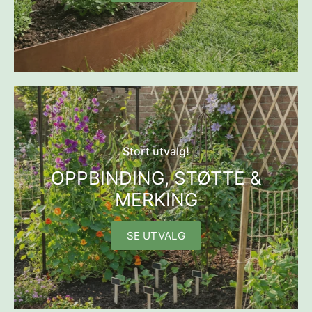
Stort utvalg!
OPPBINDING, STØTTE &
MERKING
SE UTVALG