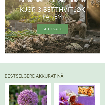
Forhåndsbestill settehvitløk til høsten
KJØP 3 SETTHVITLØK
FÅ 15%
SE UTVALG
BESTSELGERE AKKURAT NÅ