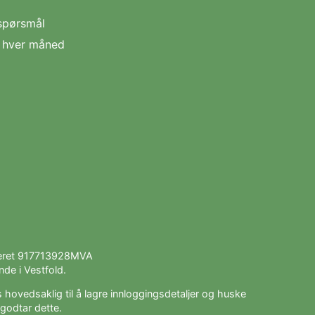
spørsmål
n hver måned
teret 917713928MVA
de i Vestfold.
 hovedsaklig til å lagre innloggingsdetaljer og huske
godtar dette.