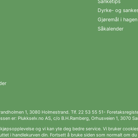
Sanketips
Dyrke- og sanke
Gjøremål i hage
Såkalender
der
trandholmen 1, 3080 Holmestrand. Tlf.
22 53 55 51
- Foretaksregis
ssen er: Plukkselv.no AS, c/o B.H.Ramberg, Orhusveien 1, 3070 San
e kjøpsopplevelse og vi kan yte deg bedre service. Vi bruker cookies
uttet i handlekurven din. Fortsett å bruke siden som normalt om du 