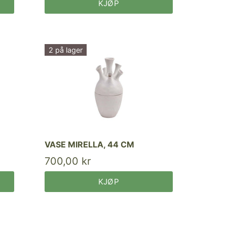
KJØP
2 på lager
VASE MIRELLA, 44 CM
700,00 kr
KJØP