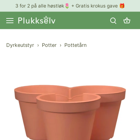
Hopp
3 for 2 på alle høstløk🌷 + Gratis krokus gave 🎁
til
innhold
Dyrkeutstyr
›
Potter
›
Pottetårn