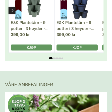
E&K Plantetårn - 9
E&K Plantetårn - 9
E&K P
potter i 3 høyder -
potter i 3 høyder -
potte
Skoggrønn
399,00 kr
Antrasittgrå
399,00 kr
Lys 
399,
KJØP
KJØP
VÅRE ANBEFALINGER