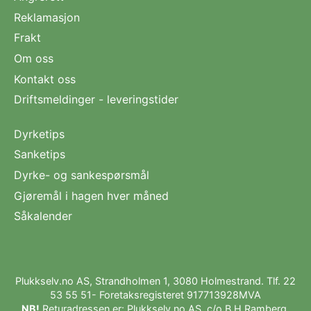
Reklamasjon
Frakt
Om oss
Kontakt oss
Driftsmeldinger - leveringstider
Dyrketips
Sanketips
Dyrke- og sankespørsmål
Gjøremål i hagen hver måned
Såkalender
Plukkselv.no AS, Strandholmen 1, 3080 Holmestrand. Tlf.
22
53 55 51
- Foretaksregisteret 917713928MVA
NB!
Returadressen er: Plukkselv.no AS, c/o B.H.Ramberg,