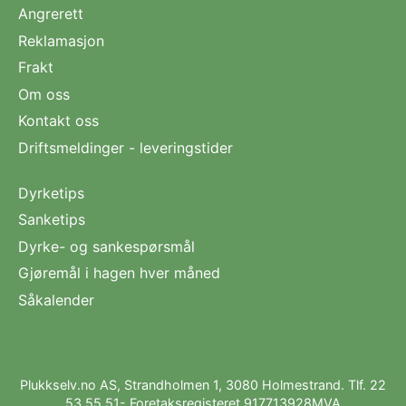
Angrerett
Reklamasjon
Frakt
Om oss
Kontakt oss
Driftsmeldinger - leveringstider
Dyrketips
Sanketips
Dyrke- og sankespørsmål
Gjøremål i hagen hver måned
Såkalender
Plukkselv.no AS, Strandholmen 1, 3080 Holmestrand. Tlf.
22
53 55 51
- Foretaksregisteret 917713928MVA