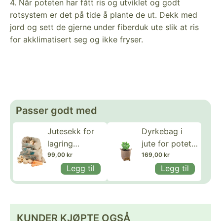
4. Når poteten har fått ris og utviklet og godt
rotsystem er det på tide å plante de ut. Dekk med
jord og sett de gjerne under fiberduk ute slik at ris
for akklimatisert seg og ikke fryser.
Passer godt med
Jutesekk for
Dyrkebag i
lagring
jute for potet,
grønnsaker og
99,00 kr
35 x 45 cm
169,00 kr
potet
Legg til
Legg til
KUNDER KJØPTE OGSÅ