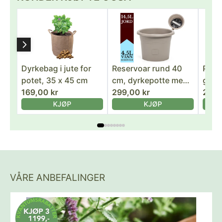
Dyrkebag i jute for
Reservoar rund 40
Pote
potet, 35 x 45 cm
cm, dyrkepotte med
grøn
169,00 kr
selvvanning - lys grå
299,00 kr
dyrk
249,
farge
KJØP
KJØP
VÅRE ANBEFALINGER