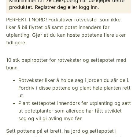
Medlemmer får 79 Løk-poeng når de kjøper dette
produktet.
Registrer deg
eller
logg inn
.
PERFEKT I NORD! Forkultiver rotvekster som ikke
liker å bli flyttet på samt potet innendørs før
utplanting. Gjør at du kan høste potetene flere uker
tidligere.
10 stk papirpotter for rotvekster og settepotet med
bunn.
Rotvekster liker å holde seg i jorden du sår de i.
Fordriv i disse pottene og plant hele planten rett
ut.
Plant settepotet innendørs før utplanting og sett
ut potetplanter som allerede har fått utviklet
seg og vil gi avling mye før.
Sett pottene på et brett, ha jord og settepotet i