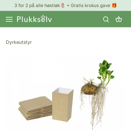
Hopp
3 for 2 på alle høstløk🌷 + Gratis krokus gave 🎁
til
innhold
Dyrkeutstyr