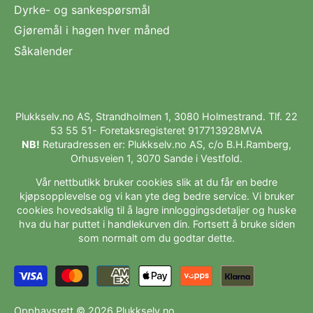
Dyrke- og sankespørsmål
Gjøremål i hagen hver måned
Såkalender
Plukkselv.no AS, Strandholmen 1, 3080 Holmestrand. Tlf.
22
53 55 51
- Foretaksregisteret 917713928MVA
NB!
Returadressen er: Plukkselv.no AS, c/o B.H.Ramberg,
Orhusveien 1, 3070 Sande i Vestfold.
Vår nettbutikk bruker cookies slik at du får en bedre
kjøpsopplevelse og vi kan yte deg bedre service. Vi bruker
cookies hovedsaklig til å lagre innloggingsdetaljer og huske
hva du har puttet i handlekurven din. Fortsett å bruke siden
som normalt om du godtar dette.
Opphavsrett © 2026
Plukkselv.no