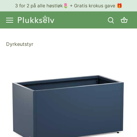
Hopp
3 for 2 på alle høstløk🌷 + Gratis krokus gave 🎁
til
innhold
Dyrkeutstyr