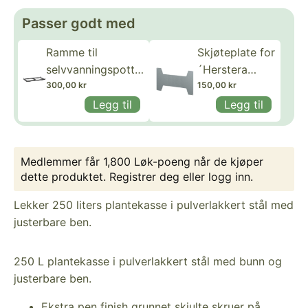
Passer godt med
Ramme til
Skjøteplate for
selvvanningspotter
´Herstera
for Herstera
300,00 kr
outdoor 250L
150,00 kr
Outdoor 250 L
50x50x100cm
Legg til
Legg til
50x50x100 cm
´
Medlemmer får 1,800 Løk-poeng når de kjøper
dette produktet.
Registrer deg
eller
logg inn
.
Lekker 250 liters plantekasse i pulverlakkert stål med
justerbare ben.
250 L plantekasse i pulverlakkert stål med bunn og
justerbare ben.
Ekstra pen finish grunnet skjulte skruer på