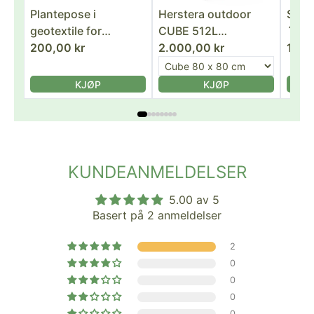
Plantepose i
Herstera outdoor
Skjøt
geotextile for
CUBE 512L
´Her
Herstera outdoor
200,00 kr
plantekasse m/bunn
2.000,00 kr
DIVI
100,
100x50x50
- 80 x 80 x 80cm
100
ANTHRACITE MØRK
KJØP
KJØP
GRÅ
KUNDEANMELDELSER
5.00 av 5
Basert på 2 anmeldelser
2
0
0
0
0