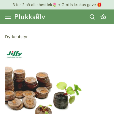
Hopp
3 for 2 på alle høstløk🌷 + Gratis krokus gave 🎁
til
innhold
Dyrkeutstyr