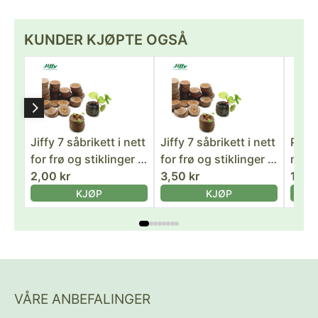
KUNDER KJØPTE OGSÅ
Jiffy 7 såbrikett i nett
Jiffy 7 såbrikett i nett
Plugg
for frø og stiklinger -
for frø og stiklinger -
med J
1 stk - 33 mm
2,00 kr
1 stk - 41 mm
3,50 kr
såbri
129,
32 x
KJØP
KJØP
VÅRE ANBEFALINGER