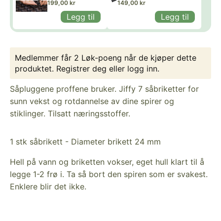
Jiffy 7
199,00 kr
stort standard u/ hull
149,00 kr
såbriketter 33
- 58 x 40 x H7CM
Legg til
Legg til
mm - 32 x 52
cm
Medlemmer får 2 Løk-poeng når de kjøper dette
produktet.
Registrer deg
eller
logg inn
.
Såpluggene proffene bruker. Jiffy 7 såbriketter for
sunn vekst og rotdannelse av dine spirer og
stiklinger. Tilsatt næringsstoffer.
1 stk såbrikett - Diameter brikett 24 mm
Hell på vann og briketten vokser, eget hull klart til å
legge 1-2 frø i. Ta så bort den spiren som er svakest.
Enklere blir det ikke.