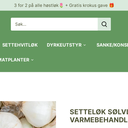
3 for 2 på alle høstløk🌷 + Gratis krokus gave 🎁
SETTEHVITLØK
DYRKEUTSTYR
SANKE/KONS
 MATPLANTER
SETTELØK SØLV
VARMEBEHANDLE