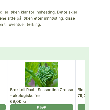
, er løken klar for innhøsting. Dette skjer i
ne sitte på løken etter innhøsting, disse
 til eventuell tørking.
Brokkoli Raab, Sessantina Grossa
Blomkål Snowball
- økologiske frø
79,00 kr
69,00 kr
KJØP
KJ