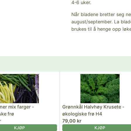
4-6 uker.
Når bladene bretter seg ned
august/september. La blade
brukes til å henge opp løken
er mix farger -
Grønnkål Halvhøy Krusete -
ske frø
økologiske frø H4
r
79,00 kr
KJØP
KJØP