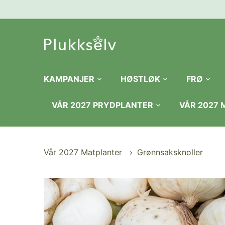
Hopp
til
innhold
KAMPANJER
HØSTLØK
FRØ
VÅR 2027 PRYDPLANTER
VÅR 2027
Vår 2027 Matplanter
›
Grønnsaksknoller