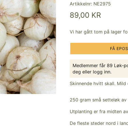
Artikkelnr:
NE2975
89,00 KR
Vi har gått tom på lager f
FÅ EPO
Medlemmer får 89 Løk-po
deg
eller
logg inn
.
Skinnende hvitt skall. Mild
250 gram små setteløk av 
Utplanting er fra midten av 
De fleste steder nord i lan