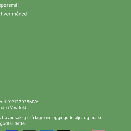
spørsmål
n hver måned
teret 917713928MVA
de i Vestfold.
 hovedsaklig til å lagre innloggingsdetaljer og huske
godtar dette.