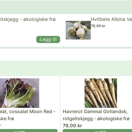
tskjegg - økologiske frø
Hvitbete Albina V
79,00 kr
Legg til
alat, cossalat Moon Red -
Havrerot Gammal Gotlandsk,
ske frø
rotgeitskjegg - økologiske frø
r
79,00 kr