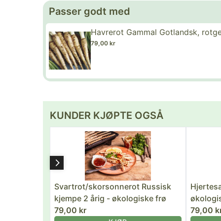
Passer godt med
Havrerot Gammal Gotlandsk, rotgei
79,00 kr
KUNDER KJØPTE OGSÅ
Svartrot/skorsonnerot Russisk
Hjertes
kjempe 2 årig - økologiske frø
økologi
79,00 kr
79,00 k