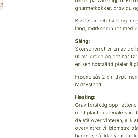
røtter på våren igjen. En r
gourmetkokker, prøv du ogs
Kjøttet er helt hvitt og me
lang, mørkebrun rot med en
Såing:
Skorsonerrot er en av de f
ut av jorden og det har tø
en sen høstsådd pleier å gi 
Frøene sås 2 cm dypt med
radavstand.
Høsting:
Grav forsiktig opp røttene
med plantemateriale kan de
de stå over vinteren, slik a
overvintrer vil blomstre p
hardere, så ikke vent for 