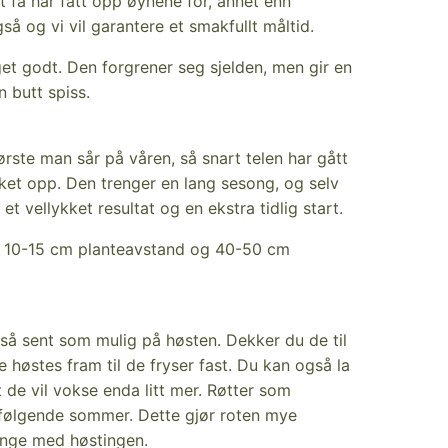
ot få har fått opp øynene for, annet enn
å og vi vil garantere et smakfullt måltid.
get godt. Den forgrener seg sjelden, men gir en
 butt spiss.
ørste man sår på våren, så snart telen har gått
rket opp. Den trenger en lang sesong, og selv
et vellykket resultat og en ekstra tidlig start.
 10-15 cm planteavstand og 40-50 cm
 så sent som mulig på høsten. Dekker du de til
 høstes fram til de fryser fast. Du kan også la
t de vil vokse enda litt mer. Røtter som
åfølgende sommer. Dette gjør roten mye
lenge med høstingen.