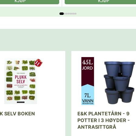
KJØP
KJØP
K SELV BOKEN
E&K PLANTETÅRN - 9
POTTER I 3 HØYDER -
ANTRASITTGRÅ