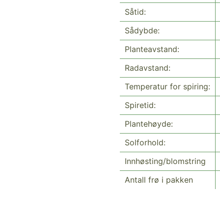
Såtid:
Sådybde:
Planteavstand:
Radavstand:
Temperatur for spiring:
Spiretid:
Plantehøyde:
Solforhold:
Innhøsting/blomstring
Antall frø i pakken