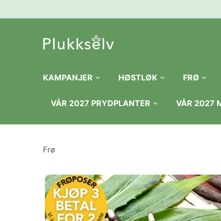
Hopp
til
innhold
KAMPANJER
HØSTLØK
FRØ
VÅR 2027 PRYDPLANTER
VÅR 2027
Frø