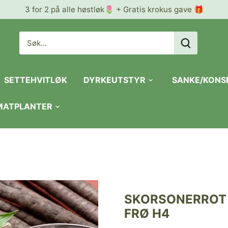
3 for 2 på alle høstløk🌷 + Gratis krokus gave 🎁
SETTEHVITLØK
DYRKEUTSTYR
SANKE/KONS
 MATPLANTER
SKORSONERROT 
FRØ H4