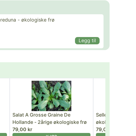
ereduna - økologiske frø
Legg til
Salat A Grosse Graine De
Selleri, knoll Mon
Hollande - 2årige økologiske frø
økologiske frø
79,00 kr
79,00 kr