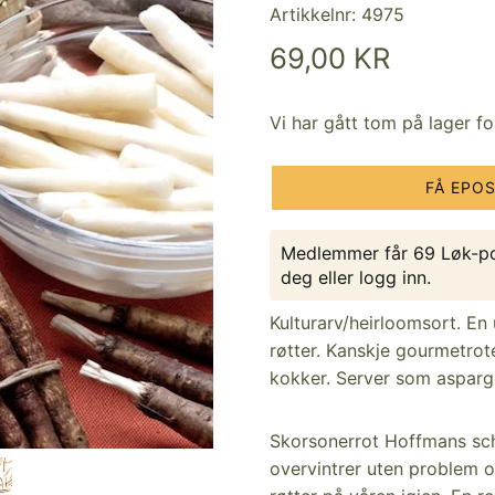
Artikkelnr:
4975
69,00 KR
Vi har gått tom på lager f
FÅ EPO
Medlemmer får 69 Løk-po
deg
eller
logg inn
.
Kulturarv/heirloomsort. En 
røtter. Kanskje gourmetrote
kokker. Server som asparges
Skorsonerrot Hoffmans sch
overvintrer uten problem o