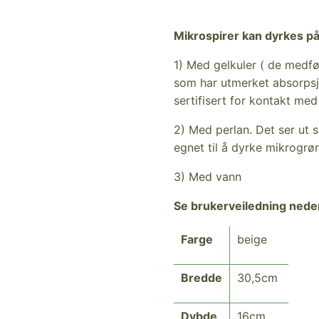
Mikrospirer kan dyrkes på
1) Med gelkuler ( de medf
som har utmerket absorpsj
sertifisert for kontakt med
2) Med perlan. Det ser ut s
egnet til å dyrke mikrogrø
3) Med vann
Se brukerveiledning nede
Farge
beige
Bredde
30,5cm
Dybde
16cm