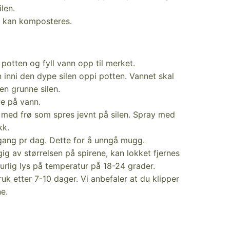
len.
r kan komposteres.
 potten og fyll vann opp til merket.
 inni den dype silen oppi potten. Vannet skal
en grunne silen.
ye på vann.
m med frø som spres jevnt på silen. Spray med
kk.
 gang pr dag. Dette for å unngå mugg.
ig av størrelsen på spirene, kan lokket fjernes
turlig lys på temperatur på 18-24 grader.
bruk etter 7-10 dager. Vi anbefaler at du klipper
e.