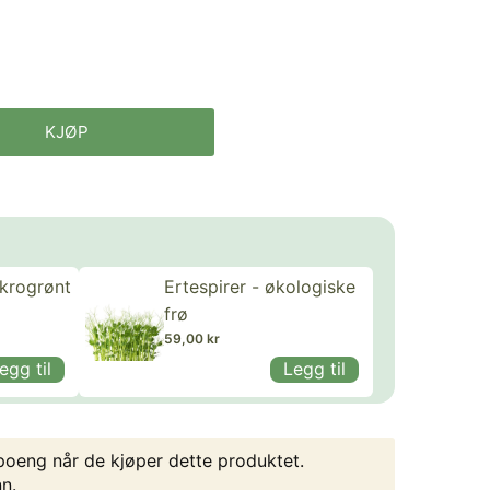
KJØP
ikrogrønt
Ertespirer - økologiske
frø
59,00 kr
egg til
Legg til
oeng når de kjøper dette produktet.
nn
.