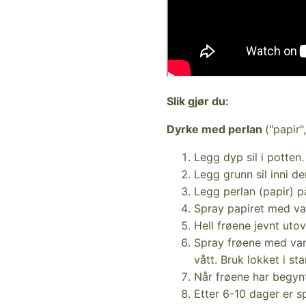
Slik gjør du:
Dyrke med perlan
("papir"
Legg dyp sil i potten.
Legg grunn sil inni de
Legg perlan (papir) p
Spray papiret med vann
Hell frøene jevnt uto
Spray frøene med vann
vått. Bruk lokket i sta
Når frøene har begynt
Etter 6-10 dager er sp