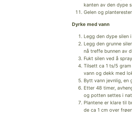
kanten av den dype si
Gelen og plantereste
Dyrke med vann
Legg den dype silen i
Legg den grunne silen
nå treffe bunnen av d
Fukt silen ved å spra
Tilsett ca 1 ts/5 gra
vann og dekk med lo
Bytt vann jevnlig, en
Etter 48 timer, avheng
og potten settes i na
Plantene er klare til 
de ca 1 cm over frøen