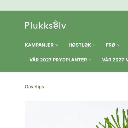
Hopp
til
innhold
KAMPANJER
HØSTLØK
FRØ
VÅR 2027 PRYDPLANTER
VÅR 2027
Gavetips