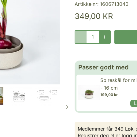
Artikkelnr:
1606713040
349,00 KR
Passer godt med
Spireskål for m
- 16 cm
199,00 kr
L
Medlemmer får 349 Løk-p
Registrer deg
eller
logg i