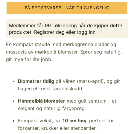
FÅ EPOSTVARSEL NÅR TILGJENGELIG
Medlemmer får 99 Løk-poeng når de kjøper dette
produktet.
Registrer deg
eller
logg inn
.
En kompakt staude med mørkegrønne blader og
massevis av mørkeblå blomster. Sprer seg naturlig,
gir mye for lite jobb.
Blomstrer tidlig
på våren (mars–april), og gir
hagen et friskt fargetilskudd.
Himmelblå blomster
med gult sentrum – et
elegant og naturlig fargepreg.
Kompakt vekst, ca.
10 cm høy
, perfekt for
forkanter, krukker eller stenpartier.