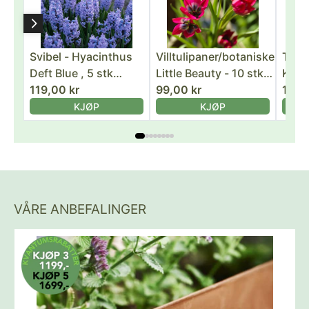
Svibel - Hyacinthus
Villtulipaner/botaniske
Tuli
Deft Blue , 5 stk
Little Beauty - 10 stk
Kauf
blomsterløk, H5
119,00 kr
naturaliserende
99,00 kr
natu
169,
flerårige blomsterløk,
flerårige bl
KJØP
KJØP
H6+
H6
VÅRE ANBEFALINGER