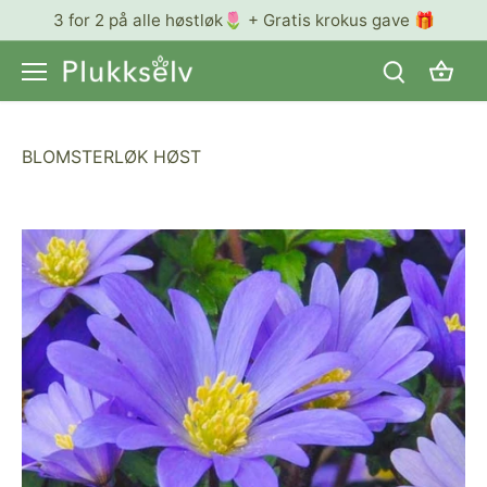
Hopp
3 for 2 på alle høstløk🌷 + Gratis krokus gave 🎁
til
innhold
BLOMSTERLØK HØST