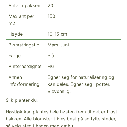
Antall i pakken
20
Max ant per
150
m2
Høyde
10-15 cm
Blomstringstid
Mars-Juni
Farge
Blå
Vinterherdighet
H6
Annen
Egner seg for naturalisering og
info/formering
kan deles. Egner seg i potter.
Bievennlig.
Slik planter du:
Høstløk kan plantes hele høsten frem til det er frost i
bakken. Alle blomster trives best på solfylte steder,
så velg sted i hagen med omhu.