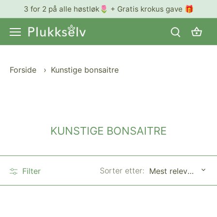
Hopp
3 for 2 på alle høstløk🌷 + Gratis krokus gave 🎁
til
innhold
Forside
›
Kunstige bonsaitre
KUNSTIGE BONSAITRE
Sorter etter:
Filter
Mest relevant