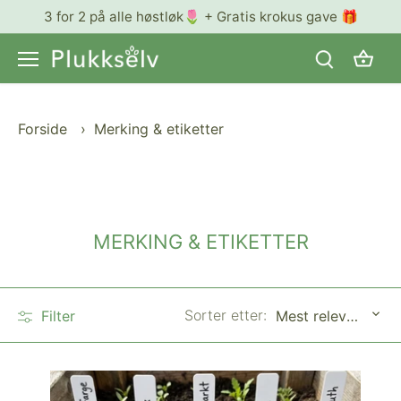
Hopp
3 for 2 på alle høstløk🌷 + Gratis krokus gave 🎁
til
innhold
Forside
›
Merking & etiketter
MERKING & ETIKETTER
Sorter etter:
Filter
Mest relevant