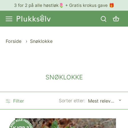
Hopp
3 for 2 på alle høstløk🌷 + Gratis krokus gave 🎁
til
innhold
Forside
›
Snøklokke
SNØKLOKKE
Sorter etter:
Filter
Mest relevant