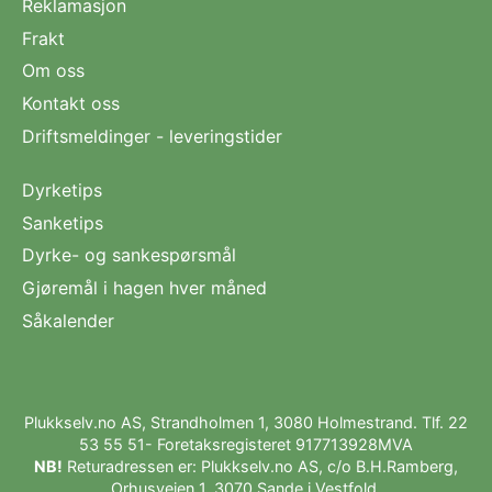
Reklamasjon
Frakt
Om oss
Kontakt oss
Driftsmeldinger - leveringstider
Dyrketips
Sanketips
Dyrke- og sankespørsmål
Gjøremål i hagen hver måned
Såkalender
Plukkselv.no AS, Strandholmen 1, 3080 Holmestrand. Tlf.
22
53 55 51
- Foretaksregisteret 917713928MVA
NB!
Returadressen er: Plukkselv.no AS, c/o B.H.Ramberg,
Orhusveien 1, 3070 Sande i Vestfold.